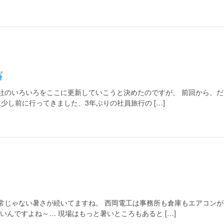
会社のいろいろをここに更新していこうと決めたのですが、 前回から、
今日は少し前に行ってきました、3年ぶりの社員旅行の […]
尋常じゃない暑さが続いてますね。 西岡電工は事務所も倉庫もエアコン
いんですよね～… 現場はもっと暑いところもあると […]