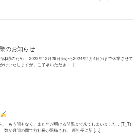
休業のお知らせ
暇のため、 2023年12月29日㈮から2024年1月4日㈭まで休業させて
かけいたしますが、ご了承いただき […]
、 もう間もなく、また年が明ける間際まで来てしまいました…(T_T
 数か月間の間で前社長が退職され、 新社長に新 […]